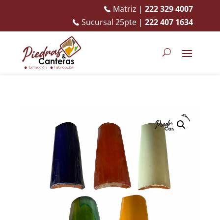
Matriz |
222 329 4007
Sucursal 25pte |
222 407 1634