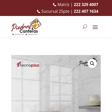
Matriz |
222 329 4007
Sucursal 25pte |
222 407 1634