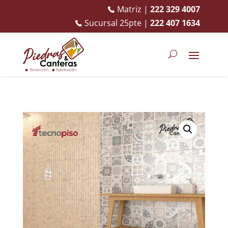
Matriz |
222 329 4007
Sucursal 25pte |
222 407 1634