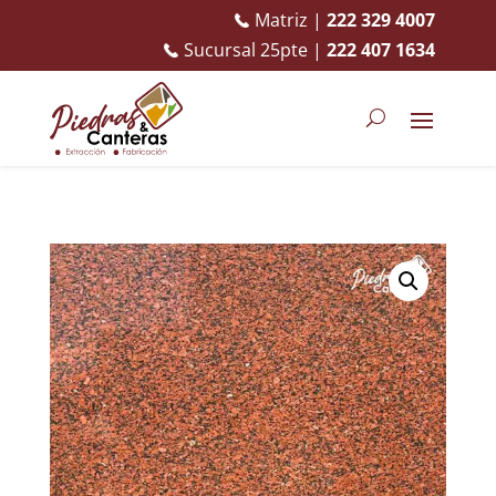
Matriz |
222 329 4007
Sucursal 25pte |
222 407 1634