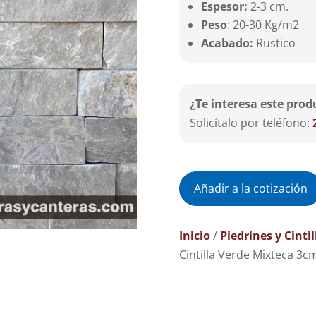
Espesor:
2-3 cm.
Peso
: 20-30 Kg/m2
Acabado:
Rustico
¿Te interesa este prod
Solicítalo por teléfono:
Añadir a la cotización
Inicio
/
Piedrines y Cintil
Cintilla Verde Mixteca 3c