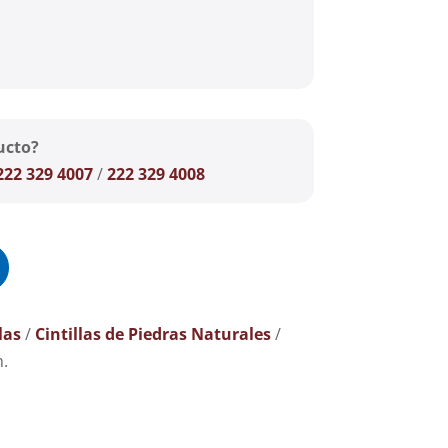
ucto?
222 329 4007
/
222 329 4008
las
/
Cintillas de Piedras Naturales
/
m.