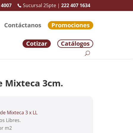
 4007
Sucursal 25pte |
222 407 1634
Contáctanos
Promociones
Cotizar
Catálogos
de Mixteca 3cm.
rde Mixteca 3 x LL
os Libres.
or m2