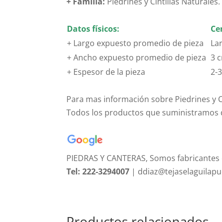
+
Familia:
Piedrines y Cintillas Naturales.
Datos físicos:
Ce
+ Largo expuesto promedio de pieza
La
+ Ancho expuesto promedio de pieza
3 
+ Espesor de la pieza
2-
.
Para mas información sobre Piedrines y Ci
Todos los productos que suministramos d
PIEDRAS Y CANTERAS, Somos fabricantes 
Tel: 222-3294007
| ddiaz@tejaselaguilap
Productos relacionados