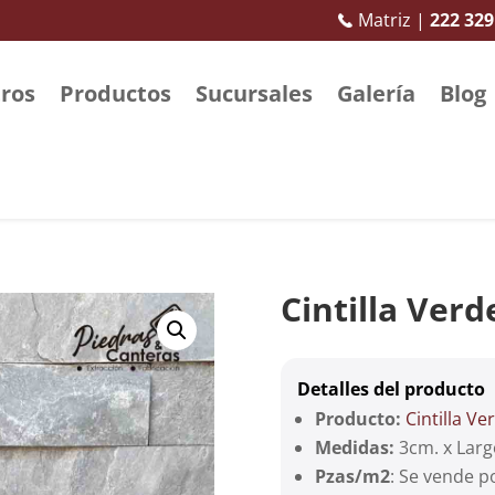
Matriz |
222 329
ros
Productos
Sucursales
Galería
Blog
Cintilla Ver
Detalles del producto
Producto:
Cintilla Ve
Medidas:
3cm. x Larg
Pzas/m2
: Se vende p