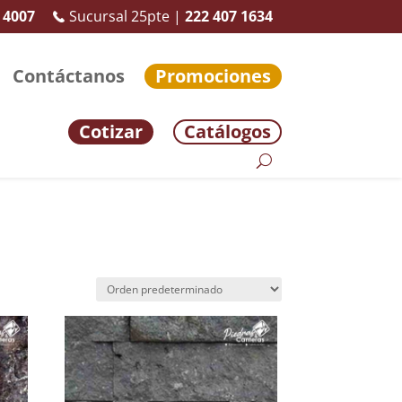
 4007
Sucursal 25pte |
222 407 1634
Contáctanos
Promociones
Cotizar
Catálogos