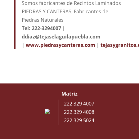
Somos fabricantes de Recintos Laminados
PIEDRAS Y CANTERAS, Fabricantes de
Piedras Naturales
Tel: 222-3294007 |
ddiaz@tejaselaguilapuebla.com
|
www.piedrasycanteras.com
|
tejasygranitos
Matriz
222 329 4007
222 329 4008
222 329 5024