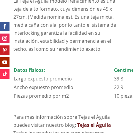
La Teja el Águila modelo Renacimiento es una
teja de alto formato, cuya dimensión es 45 x
27cm. (Medida nominales). Es una teja mixta,
media caña con ala, por lo tanto el sistema de
interlocking garantiza la facilidad en su
instalación, estabilidad y permanencia en el
techo, así como su rendimiento exacto.
Datos físicos:
Centíme
Largo expuesto promedio
39.8
Ancho expuesto promedio
22.9
Piezas promedio por m2
10 pieza
Para mas información sobre Tejas el Águila
puedes visitar nuestro blog:
Tejas el Águila
Todos los productos que suministramos