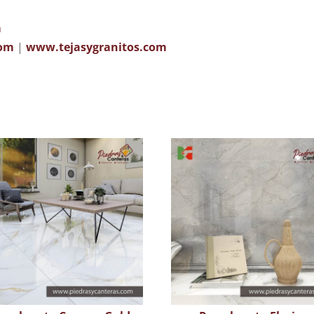
m
com
|
www.tejasygranitos.com