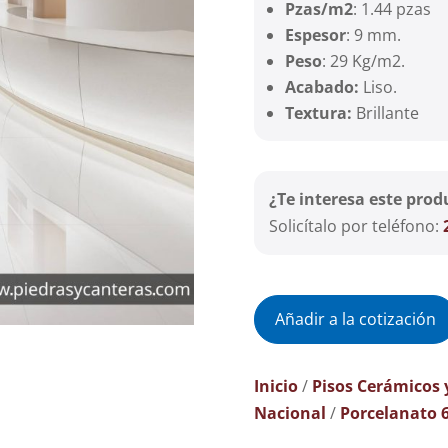
Pzas/m2
: 1.44 pzas
Espesor
: 9 mm.
Peso
: 29 Kg/m2.
Acabado:
Liso.
Textura:
Brillante
¿Te interesa este prod
Solicítalo por teléfono:
Añadir a la cotización
Inicio
/
Pisos Cerámicos 
Nacional
/
Porcelanato 