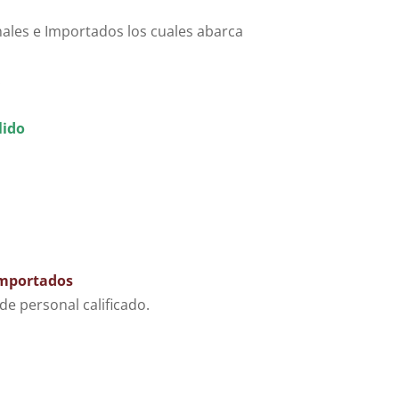
onales e Importados los cuales abarca
.
lido
Importados
e personal calificado.