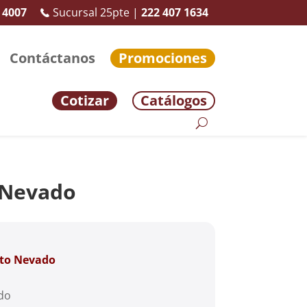
 4007
Sucursal 25pte |
222 407 1634
Contáctanos
Promociones
Cotizar
Catálogos
 Nevado
to Nevado
ado