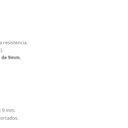
 resistencia.
).
s de 9mm.
: 9 mm.
portados.