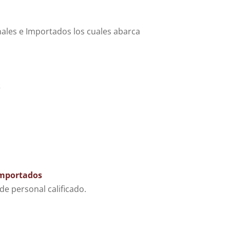
onales e Importados los cuales abarca
.
o
Importados
e personal calificado.