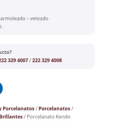
marmoleado – veteado
e.
ucto?
222 329 4007
/
222 329 4008
y Porcelanatos
/
Porcelanatos
/
rillantes
/ Porcelanato Kendo