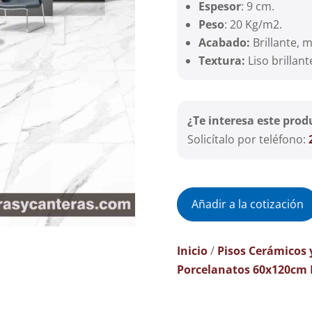
Espesor
: 9 cm.
Peso
: 20 Kg/m2.
Acabado:
Brillante, 
Textura:
Liso brillant
¿Te interesa este prod
Solicítalo por teléfono:
Añadir a la cotización
Inicio
/
Pisos Cerámicos 
Porcelanatos 60x120cm B