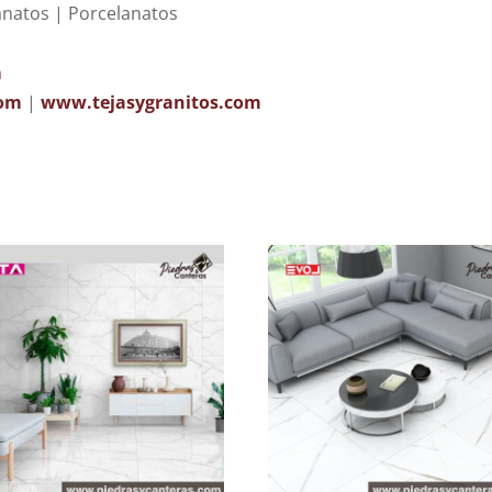
anatos | Porcelanatos
m
com
|
www.tejasygranitos.com