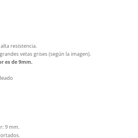
lta resistencia.
grandes vetas grises (según la imagen).
or es de 9mm.
oleado
r: 9 mm.
portados.