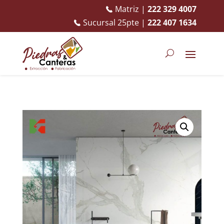
Matriz |
222 329 4007
Sucursal 25pte |
222 407 1634