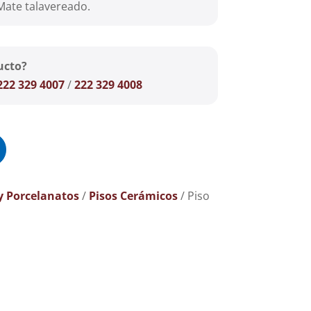
ate talavereado.
ucto?
222 329 4007
/
222 329 4008
y Porcelanatos
/
Pisos Cerámicos
/ Piso