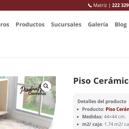
Matriz |
222 329
ros
Productos
Sucursales
Galería
Blog
Piso Cerámic
Detalles del producto
Producto:
Piso Cerá
Medidas:
44×44 cm.
m2/ caja
: 1.74 m2/ ca