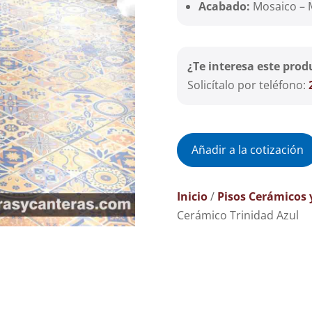
Acabado:
Mosaico – M
¿Te interesa este prod
Solicítalo por teléfono:
Añadir a la cotización
Inicio
/
Pisos Cerámicos 
Cerámico Trinidad Azul