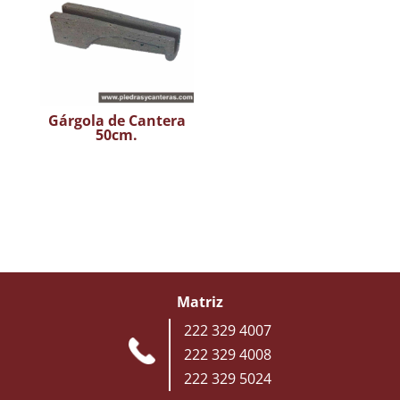
Gárgola de Cantera
50cm.
Matriz
222 329 4007
222 329 4008
222 329 5024