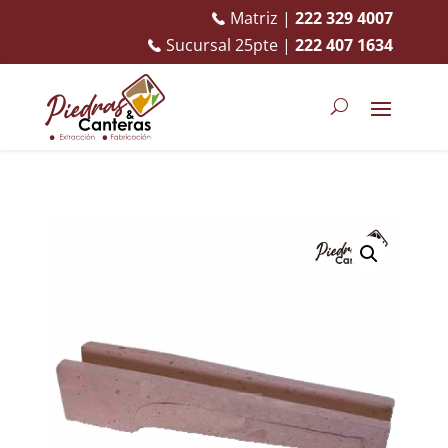
Matriz |
222 329 4007
Sucursal 25pte |
222 407 1634