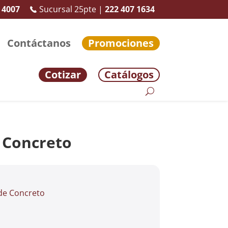
 4007
Sucursal 25pte |
222 407 1634
Contáctanos
Promociones
Cotizar
Catálogos
 Concreto
de Concreto