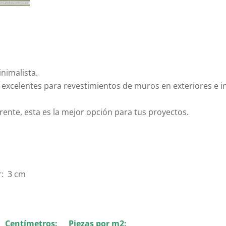
nimalista.
excelentes para revestimientos de muros en exteriores e in
rente, esta es la mejor opción para tus proyectos.
r: 3 cm
n primeramente finalmente sin embargo si
Centímetros:
Piezas por m2: