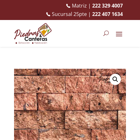
Matriz |
222 329 4007
Sucursal 25pte |
222 407 1634